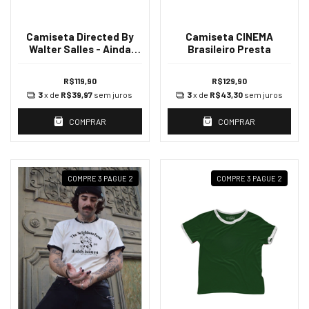
Camiseta Directed By
Camiseta CINEMA
Walter Salles - Ainda
Brasileiro Presta
estou aqui
R$119,90
R$129,90
3
x de
R$39,97
sem juros
3
x de
R$43,30
sem juros
COMPRAR
COMPRAR
COMPRE 3 PAGUE 2
COMPRE 3 PAGUE 2