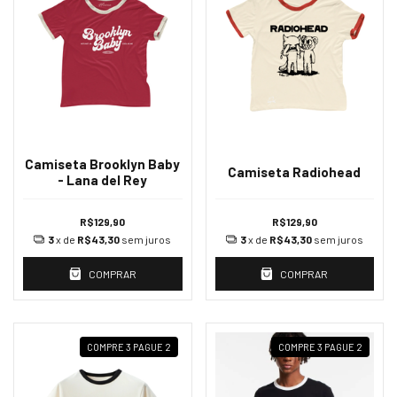
Camiseta Brooklyn Baby
Camiseta Radiohead
- Lana del Rey
R$129,90
R$129,90
3
x de
R$43,30
sem juros
3
x de
R$43,30
sem juros
COMPRAR
COMPRAR
COMPRE 3 PAGUE 2
COMPRE 3 PAGUE 2