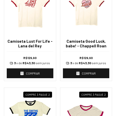
Camiseta Lust For Life -
Camiseta Good Luck,
Lana del Rey
babe! - Chappell Roan
R$129,90
R$129,90
3
x de
R$43,30
sem juros
3
x de
R$43,30
sem juros
COMPRAR
COMPRAR
COMPRE 3 PAGUE 2
COMPRE 3 PAGUE 2