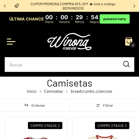
CUPOM PRIMEIRA COMPRA 10% OFF 🔥 Use o código
BEMVINDO10
00
:
00
:
29
:
53
ÚLTIMA CHANCE
pulseira harry
Dia(s)
Hora(s)
Min(s)
Seg(s)
0
Camisetas
Início
Camisetas
breadcrumbs.colecoes
Ordenar
Filtrar
COMPRE 3 PAGUE 2
COMPRE 3 PAGUE 2