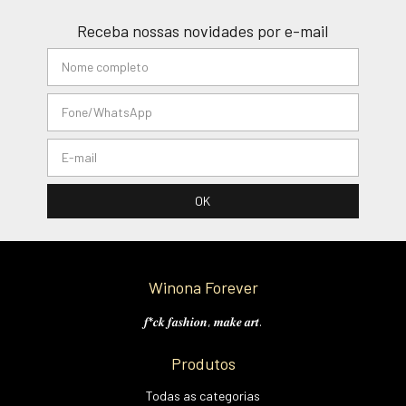
Receba nossas novidades por e-mail
Winona Forever
𝒇*𝒄𝒌 𝒇𝒂𝒔𝒉𝒊𝒐𝒏, 𝒎𝒂𝒌𝒆 𝒂𝒓𝒕.
Produtos
Todas as categorias