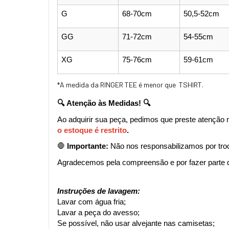
G
68-70cm
50,5-52cm
GG
71-72cm
54-55cm
XG
75-76cm
59-61cm
*A medida da RINGER TEE é menor que TSHIRT.
🔍 Atenção às Medidas! 🔍
Ao adquirir sua peça, pedimos que preste atenção 
o estoque é restrito
.
🛑 
Importante:
 Não nos responsabilizamos por tro
Agradecemos pela compreensão e por fazer parte d
Instruções de lavagem:
Lavar com água fria;
Lavar a peça do avesso;
Se possível, não usar alvejante nas camisetas;