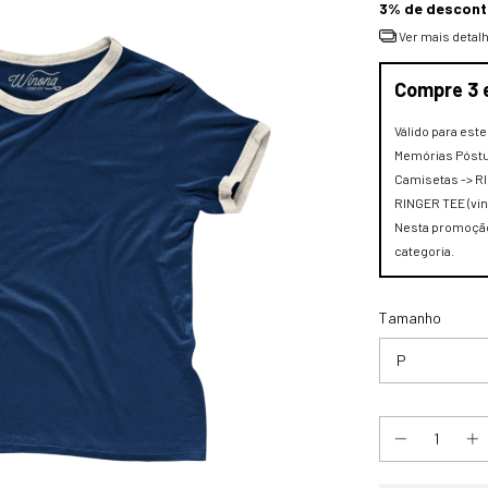
3% de descon
Ver mais detal
Compre 3 
Válido para est
Memórias Póstu
Camisetas -> RI
RINGER TEE (vin
Nesta promoção
categoria.
Tamanho