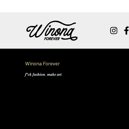
Winona Forever
𝒇*𝒄𝒌 𝒇𝒂𝒔𝒉𝒊𝒐𝒏, 𝒎𝒂𝒌𝒆 𝒂𝒓𝒕.