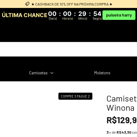
Frete Grátis: acima de R$349 sul e sudeste
00
:
00
:
29
:
53
ÚLTIMA CHANCE
pulseira harry
Dia(s)
Hora(s)
Min(s)
Seg(s)
Camisetas
Moletons
Camiset
COMPRE 3 PAGUE 2
Winona
R$129,
3
x de
R$43,30
se