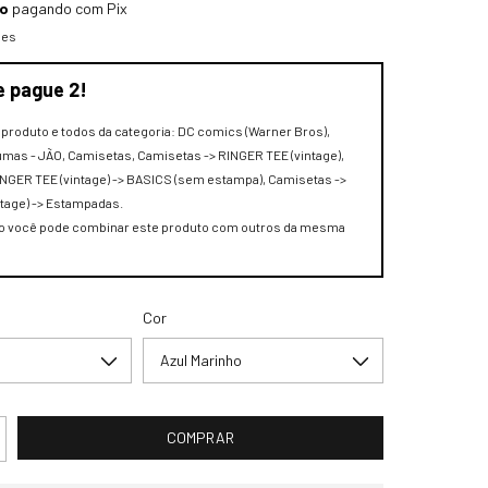
to
pagando com Pix
hes
e pague 2!
e produto e todos da categoria: DC comics (Warner Bros),
mas - JÃO, Camisetas, Camisetas -> RINGER TEE (vintage),
NGER TEE (vintage) -> BASICS (sem estampa), Camisetas ->
tage) -> Estampadas.
 você pode combinar este produto com outros da mesma
Cor