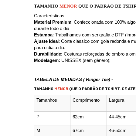
TAMANHO 
MENOR 
QUE O PADRÃO DE TSHIR
Características:
Material Premium
: Confeccionada com 100% algodã
durante todo o dia
Estampa
: Trabalhamos com serigrafia e DTF (impre
Ajuste Idea
l: Corte clássico com gola redonda e m
para o dia a dia.
Durabilidade:
 Costuras reforçadas de ombro a om
Modelagem:
 UNISSEX (sem gênero);
TABELA DE MEDIDAS ( Ringer Tee) - 
TAMANHO
MENOR
QUE O PADRÃO DE TSHIRT.
SE ATE
Tamanhos
Comprimento
Largura
P
62cm
44-45cm
M
67cm
46-50cm