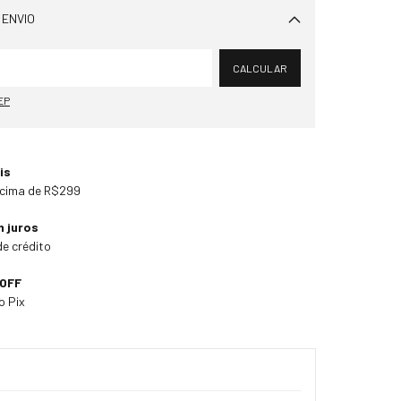
 ENVIO
Alterar CEP
CALCULAR
EP
is
cima de R$299
m juros
de crédito
 OFF
o Pix