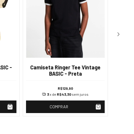
SIC -
Camiseta Ringer Tee Vintage
BASIC - Preta
Camis
R$129,90
s
3
x de
R$43,30
sem juros
COMPRAR