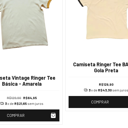
Camiseta Ringer Tee BA
Gola Preta
seta Vintage Ringer Tee
Básica - Amarela
R$129,90
3
x de
R$43,30
sem juro
R$129,90
R$64,95
COMPRAR
3
x de
R$21,65
sem juros
COMPRAR