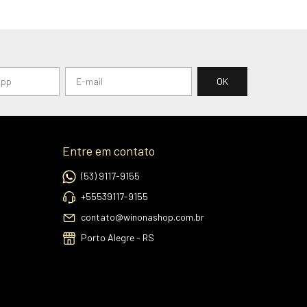
Entre em contato
(53) 9117-9155
+55539117-9155
contato@winonashop.com.br
Porto Alegre - RS