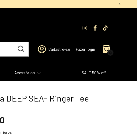
Cadastre-se
|
Fazer login
0
Acessórios
SALE 50% off
a DEEP SEA- Ringer Tee
90
m juros