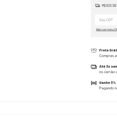
MEIOS DE
Não sei meu C
Frete Grát
Compras a
Até 3x se
no cartão 
Ganhe 3%
Pagando n