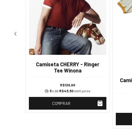
Camiseta CHERRY - Ringer
ASIC -
Tee Winona
Cami
R$129,90
3
x de
R$43,30
sem juros
os
COMPRAR