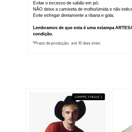
Evitar o excesso de sabão em pó;
NÃO deixe a camiseta de molho/úmida e não indica
Evite esfregar diretamente a ribana e gola;
Lembramos de que esta é uma estampa ARTESANA
condição.
*Prazo de produção: até 10 dias úteis.
3 PAGUE 2
COMPRE 3 PAGUE 2