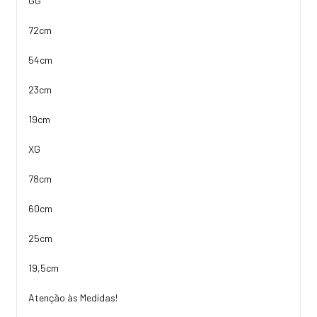
GG
72cm
54cm
23cm
19cm
XG
78cm
60cm
25cm
19,5cm
Atenção às Medidas!