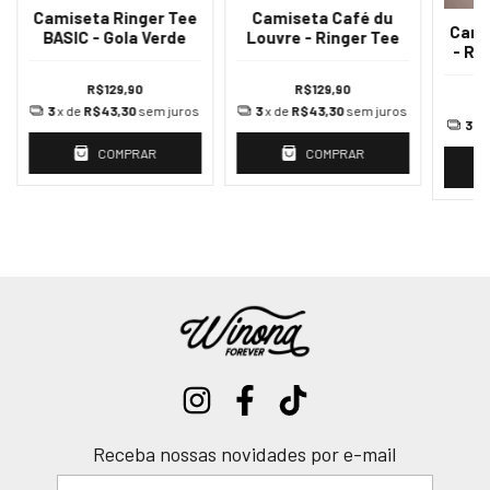
Camiseta Ringer Tee
Camiseta Café du
Cami
BASIC - Gola Verde
Louvre - Ringer Tee
- Ri
R$129,90
R$129,90
3
x de
R$43,30
sem juros
3
x de
R$43,30
sem juros
3
x 
COMPRAR
COMPRAR
Receba nossas novidades por e-mail