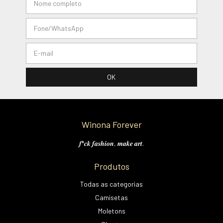
Winona Forever
𝒇*𝒄𝒌 𝒇𝒂𝒔𝒉𝒊𝒐𝒏, 𝒎𝒂𝒌𝒆 𝒂𝒓𝒕.
Produtos
Todas as categorias
Camisetas
Moletons