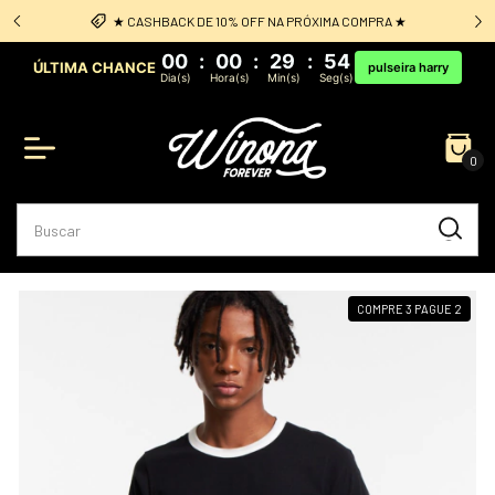
 ★
Frete Grátis: acima de R$349 sul e sudeste
00
:
00
:
29
:
53
ÚLTIMA CHANCE
pulseira harry
Dia(s)
Hora(s)
Min(s)
Seg(s)
0
COMPRE 3 PAGUE 2