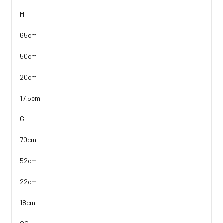
M
65cm
50cm
20cm
17,5cm
G
70cm
52cm
22cm
18cm