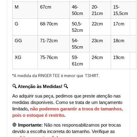
M
67cm
46-
20-
15-
50cm
21cm
15,5cm
G
68-70cm
50,5-
22cm
17cm
52cm
GG
71-72cm
54-
23cm
18cm
55cm
XG
75-76cm
59-
24cm
19cm
61cm
*A medida da RINGER TEE é menor que TSHIRT.
🔍 Atenção às Medidas! 🔍
Ao adquirir sua peça, pedimos que preste atenção nas 
medidas disponíveis. Como se trata de um lançamento 
limitado
, 
não podemos garantir a troca de tamanhos, 
pois o estoque é restrito
.
🛑 
Importante:
 Não nos responsabilizamos por trocas 
devido a escolha incorreta do tamanho. Verifique as 