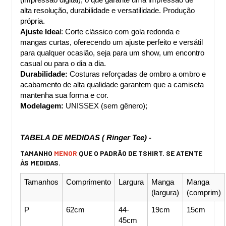
alta resolução, durabilidade e versatilidade. Produção 
própria.
Ajuste Idea
l: Corte clássico com gola redonda e 
mangas curtas, oferecendo um ajuste perfeito e versátil 
para qualquer ocasião, seja para um show, um encontro 
casual ou para o dia a dia.
Durabilidade:
 Costuras reforçadas de ombro a ombro e 
acabamento de alta qualidade garantem que a camiseta 
mantenha sua forma e cor.
Modelagem:
 UNISSEX (sem gênero);
TABELA DE MEDIDAS ( Ringer Tee) - 
TAMANHO
MENOR
QUE O PADRÃO DE TSHIRT.
SE ATENTE
ÀS MEDIDAS.
Tamanhos
Comprimento
Largura
Manga 
Manga 
(largura)
(comprim)
P
62cm
44-
19cm
15cm
45cm