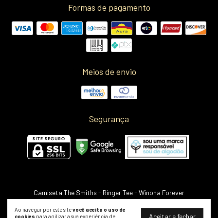
Formas de pagamento
Meios de envio
Segurança
Camiseta The Smiths - Ringer Tee
- Winona Forever
©2026. Winona Shop LTDA - 32442602000195. Todos os direitos reservados.
Ao navegar por este site
você aceita o uso de
Aceitar e fechar
cookies
para agilizar a sua experiência de