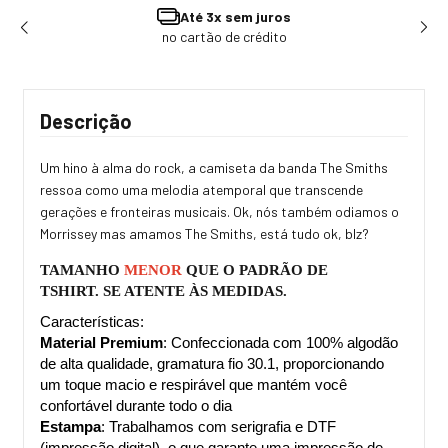
uros
Ganhe 3% OFF
dito
Pagando no Pix
Descrição
Um hino à alma do rock, a camiseta da banda The Smiths
ressoa como uma melodia atemporal que transcende
gerações e fronteiras musicais. Ok, nós também odiamos o
Morrissey mas amamos The Smiths, está tudo ok, blz?
TAMANHO 
MENOR 
QUE O PADRÃO DE 
TSHIRT. 
SE ATENTE ÀS MEDIDAS.
Características:
Material Premium
: Confeccionada com 100% algodão 
de alta qualidade, gramatura fio 30.1, proporcionando 
um toque macio e respirável que mantém você 
confortável durante todo o dia
Estampa
: Trabalhamos com serigrafia e DTF 
(impressão digital), o que garante uma impressão de 