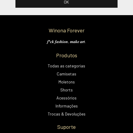
Winona Forever
𝒇*𝒄𝒌 𝒇𝒂𝒔𝒉𝒊𝒐𝒏, 𝒎𝒂𝒌𝒆 𝒂𝒓𝒕.
Produtos
Todas as categorias
Camisetas
Moletons
Shorts
Acessórios
Informações
Trocas & Devoluções
Suporte