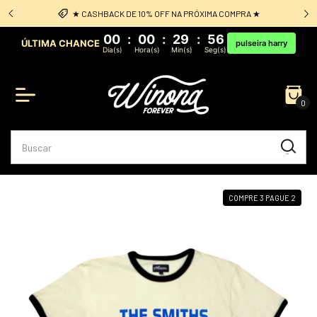
PRA ★
Frete Grátis: acima de R$349 sul e sudeste
00
:
00
:
29
:
56
ÚLTIMA CHANCE
pulseira harry
Dia(s)
Hora(s)
Min(s)
Seg(s)
0
COMPRE 3 PAGUE 2