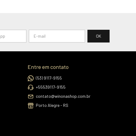
Entre em contato
(53) 9117-9155
+55539117-9155
contato@winonashop.com.br
Porto Alegre - RS