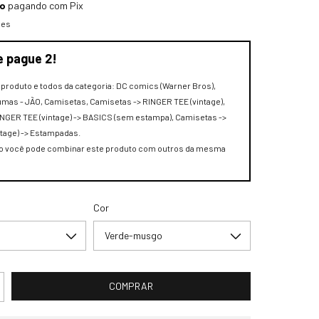
to
pagando com Pix
hes
e pague 2!
e produto e todos da categoria: DC comics (Warner Bros),
mas - JÃO, Camisetas, Camisetas -> RINGER TEE (vintage),
NGER TEE (vintage) -> BASICS (sem estampa), Camisetas ->
tage) -> Estampadas.
 você pode combinar este produto com outros da mesma
Cor