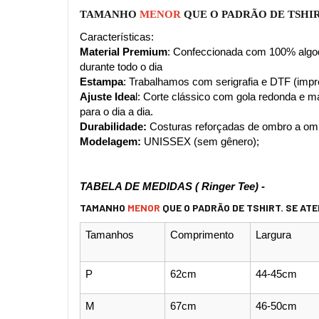
TAMANHO 
MENOR 
QUE O PADRÃO DE TSHIR
Características:
Material Premium
: Confeccionada com 100% algodã
durante todo o dia
Estampa
: Trabalhamos com serigrafia e DTF (impre
Ajuste Idea
l: Corte clássico com gola redonda e m
para o dia a dia.
Durabilidade:
 Costuras reforçadas de ombro a om
Modelagem:
 UNISSEX (sem gênero);
TABELA DE MEDIDAS ( Ringer Tee) - 
TAMANHO
MENOR
QUE O PADRÃO DE TSHIRT.
SE ATE
Tamanhos
Comprimento
Largura
P
62cm
44-45cm
M
67cm
46-50cm