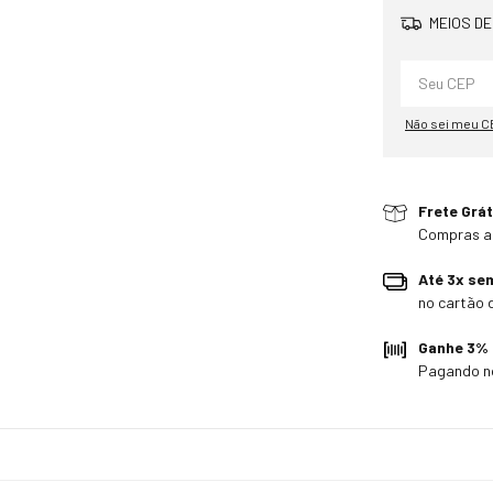
MEIOS DE
Não sei meu C
Frete Grát
Compras a
Até 3x se
no cartão 
Ganhe 3%
Pagando n