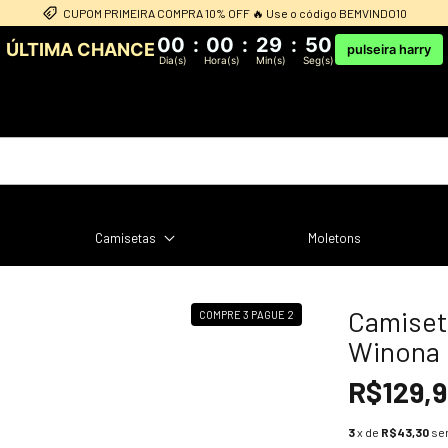
CUPOM PRIMEIRA COMPRA 10% OFF 🔥 Use o código BEMVINDO10
00
:
00
:
29
:
49
ÚLTIMA CHANCE
pulseira harry
Dia(s)
Hora(s)
Min(s)
Seg(s)
Camisetas
Moletons
Camiset
COMPRE 3 PAGUE 2
Winona
R$129,
3
x de
R$43,30
se