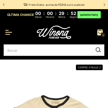
 ★
Frete Grátis: acima de R$349 sul e sudeste
00
:
00
:
29
:
51
ÚLTIMA CHANCE
pulseira harry
Dia(s)
Hora(s)
Min(s)
Seg(s)
0
COMPRE 3 PAGUE 2