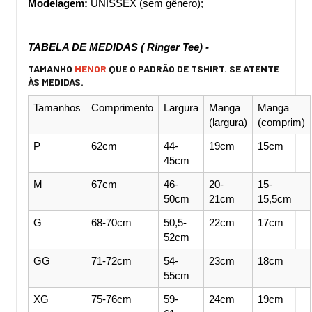
Modelagem:
 UNISSEX (sem gênero);
TABELA DE MEDIDAS ( Ringer Tee) - 
TAMANHO
MENOR
QUE O PADRÃO DE TSHIRT.
SE ATENTE
ÀS MEDIDAS.
Tamanhos
Comprimento
Largura
Manga 
Manga 
(largura)
(comprim)
P
62cm
44-
19cm
15cm
45cm
M
67cm
46-
20-
15-
50cm
21cm
15,5cm
G
68-70cm
50,5-
22cm
17cm
52cm
GG
71-72cm
54-
23cm
18cm
55cm
XG
75-76cm
59-
24cm
19cm