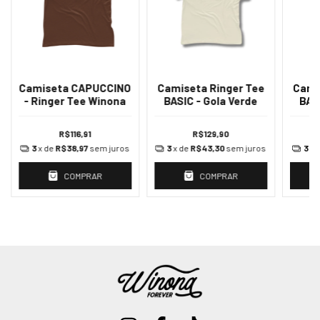
Camiseta CAPUCCINO
Camiseta Ringer Tee
Cami
- Ringer Tee Winona
BASIC - Gola Verde
BAS
R$116,91
R$129,90
3
x de
R$38,97
sem juros
3
x de
R$43,30
sem juros
3
x 
COMPRAR
COMPRAR