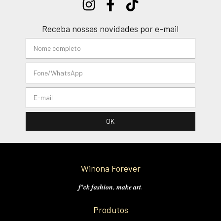
Receba nossas novidades por e-mail
Winona Forever
𝒇*𝒄𝒌 𝒇𝒂𝒔𝒉𝒊𝒐𝒏, 𝒎𝒂𝒌𝒆 𝒂𝒓𝒕.
Produtos