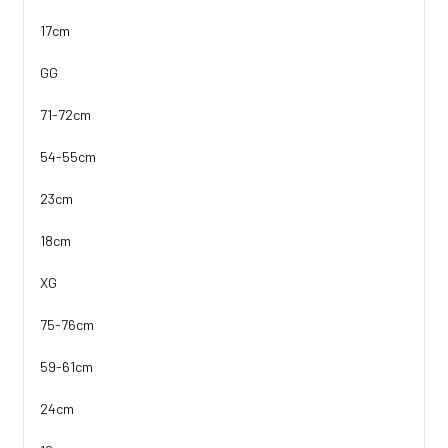
17cm
GG
71-72cm
54-55cm
23cm
18cm
XG
75-76cm
59-61cm
24cm