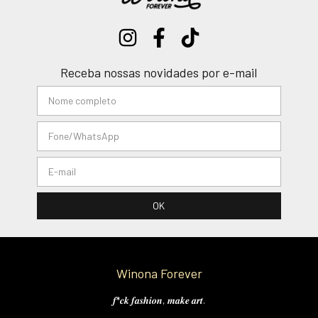
Receba nossas novidades por e-mail
Winona Forever
𝒇*𝒄𝒌 𝒇𝒂𝒔𝒉𝒊𝒐𝒏, 𝒎𝒂𝒌𝒆 𝒂𝒓𝒕.