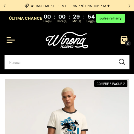
 ★
Frete Grátis: acima de R$349 sul e sudeste
00
:
00
:
29
:
54
ÚLTIMA CHANCE
pulseira harry
Dia(s)
Hora(s)
Min(s)
Seg(s)
0
COMPRE 3 PAGUE 2