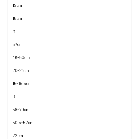
19cm
15cm
M
67cm
46-50cm
20-21cm
15-15,5cm
G
68-70cm
50,5-52cm
22cm