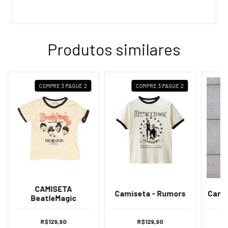
Produtos similares
COMPRE 3 PAGUE 2
COMPRE 3 PAGUE 2
CAMISETA
Camiseta - Rumors
Camis
BeatleMagic
R$129,90
R$129,90