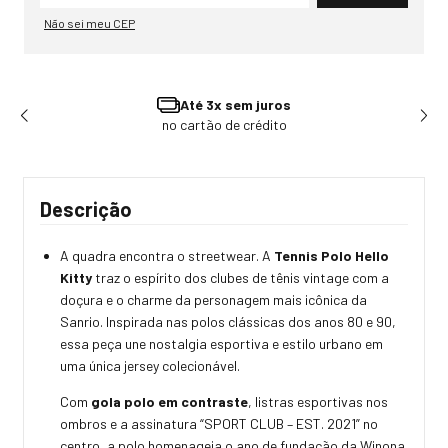
Não sei meu CEP
Até 3x sem juros
no cartão de crédito
Descrição
A quadra encontra o streetwear. A
Tennis Polo Hello
Kitty
traz o espírito dos clubes de tênis vintage com a
doçura e o charme da personagem mais icônica da
Sanrio. Inspirada nas polos clássicas dos anos 80 e 90,
essa peça une nostalgia esportiva e estilo urbano em
uma única jersey colecionável.
Com
gola polo em contraste
, listras esportivas nos
ombros e a assinatura “SPORT CLUB – EST. 2021” no
centro, a polo homenageia o ano de fundação da Winona