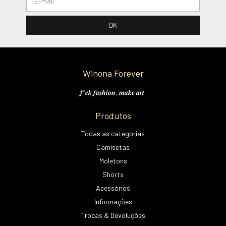
Winona Forever
𝒇*𝒄𝒌 𝒇𝒂𝒔𝒉𝒊𝒐𝒏, 𝒎𝒂𝒌𝒆 𝒂𝒓𝒕.
Produtos
Todas as categorias
Camisetas
Moletons
Shorts
Acessórios
Informações
Trocas & Devoluções