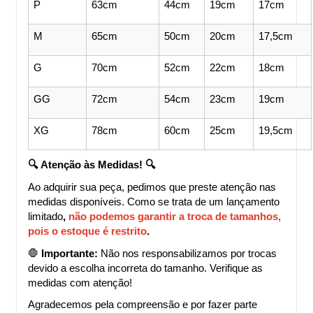
P
63cm
44cm
19cm
17cm
M
65cm
50cm
20cm
17,5cm
G
70cm
52cm
22cm
18cm
GG
72cm
54cm
23cm
19cm
XG
78cm
60cm
25cm
19,5cm
🔍 Atenção às Medidas! 🔍
Ao adquirir sua peça, pedimos que preste atenção nas 
medidas disponíveis. Como se trata de um lançamento 
limitado
, 
não podemos garantir a troca de tamanhos, 
pois o estoque é restrito
.
🛑 
Importante:
 Não nos responsabilizamos por trocas 
devido a escolha incorreta do tamanho. Verifique as 
medidas com atenção!
Agradecemos pela compreensão e por fazer parte 