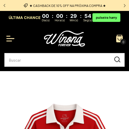
★ CASHBACK DE 10% OFF NA PRÓXIMA COMPRA ★
Frete Grá
00
:
00
:
29
:
54
ÚLTIMA CHANCE
pulseira harry
Dia(s)
Hora(s)
Min(s)
Seg(s)
0