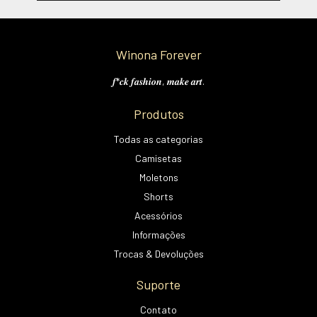
Winona Forever
𝒇*𝒄𝒌 𝒇𝒂𝒔𝒉𝒊𝒐𝒏, 𝒎𝒂𝒌𝒆 𝒂𝒓𝒕.
Produtos
Todas as categorias
Camisetas
Moletons
Shorts
Acessórios
Informações
Trocas & Devoluções
Suporte
Contato