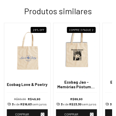
Produtos similares
29
%
OFF
COMPRE 3 PAGUE 2
Ecobag Jao -
Ec
Ecobag Love & Poetry
Memórias Póstumas
(desenho)
R$69,90
R$49,90
R$69,90
3
x de
R$16,63
sem juros
3
x de
R$23,30
sem juros
3
x 
COMPRAR
COMPRAR
C