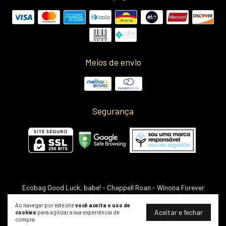
Meios de envio
Segurança
Ecobag Good Luck, babe! - Chappell Roan
- Winona Forever
©2026. Winona Shop LTDA - 32442602000195. Todos os direitos reservados.
Ao navegar por este site
você aceita o uso de
Aceitar e fechar
cookies
para agilizar a sua experiência de
compra.