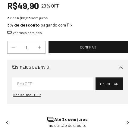
R$49,90
29
% OFF
3
x de
R$16,63
sem juros
3% de desconto
pagando com Pix
Ver mais detalhes
MEIOS DE ENVIO
Alterar CEP
CALCULAR
Não sei meu CEP
Até 3x sem juros
no cartão de crédito