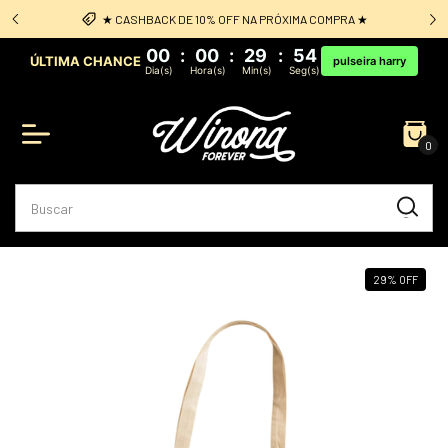
★ CASHBACK DE 10% OFF NA PRÓXIMA COMPRA ★
00
:
00
:
29
:
54
ÚLTIMA CHANCE
pulseira harry
Dia(s)
Hora(s)
Min(s)
Seg(s)
0
29
%
OFF