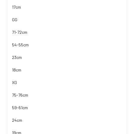
17cm
GG
71-72cm
54-55cm
23cm
18cm
XG
75-76cm
59-61cm
24cm
19cm