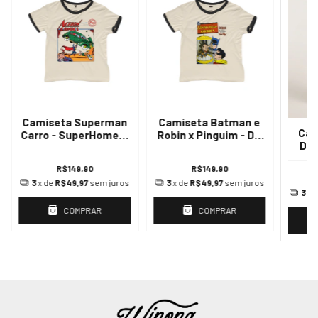
Camiseta Superman
Camiseta Batman e
Cam
Carro - SuperHomem
Robin x Pinguim - DC
Dyn
Carro DC Comics
Comics
R$149,90
R$149,90
3
x de
R$49,97
sem juros
3
x de
R$49,97
sem juros
3
x 
COMPRAR
COMPRAR