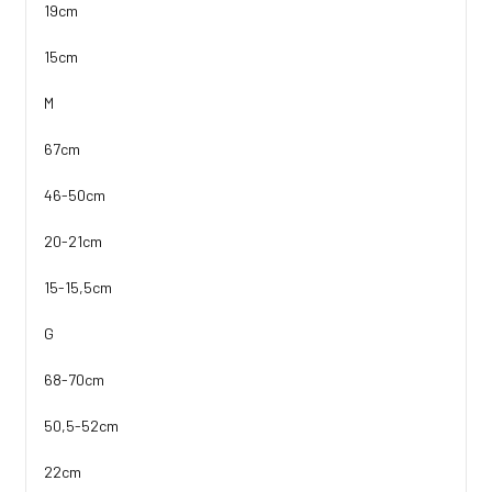
19cm
15cm
M
67cm
46-50cm
20-21cm
15-15,5cm
G
68-70cm
50,5-52cm
22cm