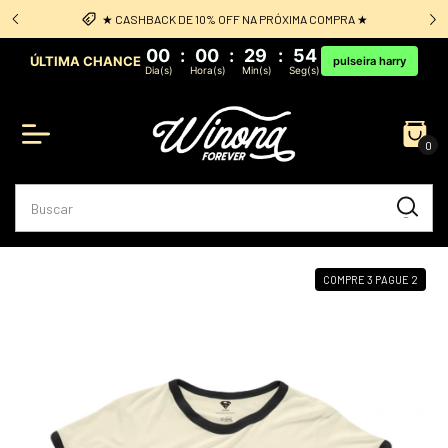
 ★
Frete Grátis: acima de R$349 sul e sudeste
00
:
00
:
29
:
54
ÚLTIMA CHANCE
pulseira harry
Dia(s)
Hora(s)
Min(s)
Seg(s)
0
COMPRE 3 PAGUE 2