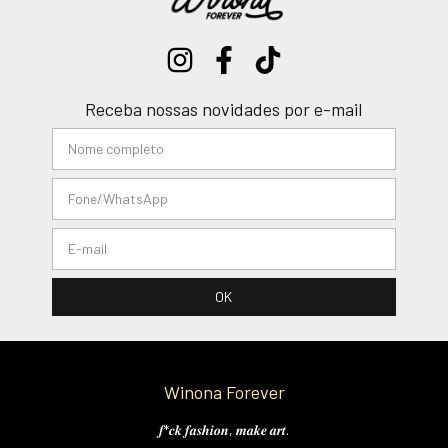
Receba nossas novidades por e-mail
Winona Forever
𝒇*𝒄𝒌 𝒇𝒂𝒔𝒉𝒊𝒐𝒏, 𝒎𝒂𝒌𝒆 𝒂𝒓𝒕.