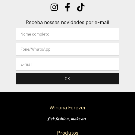
Receba nossas novidades por e-mail
Winona Forever
𝒇*𝒄𝒌 𝒇𝒂𝒔𝒉𝒊𝒐𝒏, 𝒎𝒂𝒌𝒆 𝒂𝒓𝒕.
Produtos