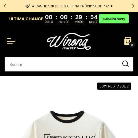
PRA ★
Frete Grátis: acima de R$349 sul e sudeste
00
:
00
:
29
:
54
ÚLTIMA CHANCE
pulseira harry
Dia(s)
Hora(s)
Min(s)
Seg(s)
0
COMPRE 3 PAGUE 2