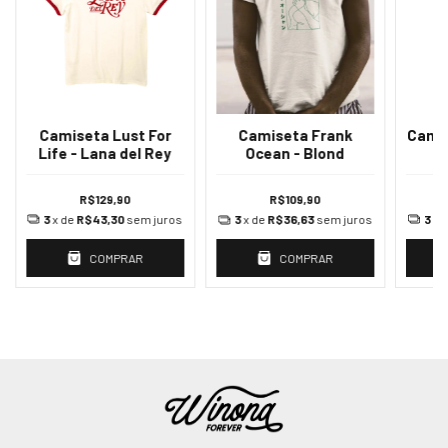
Camiseta Lust For
Cami
Camiseta Frank
Life - Lana del Rey
Ocean - Blond
R$129,90
R$109,90
3
x de
R$43,30
sem juros
3
x 
3
x de
R$36,63
sem juros
COMPRAR
COMPRAR