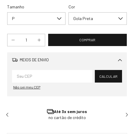
Tamanho
Cor
MEIOS DE ENVIO
Alterar CEP
CALCULAR
Não sei meu CEP
té 3x sem juros
Ganhe 
artão de crédito
Pagando 