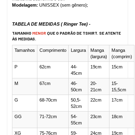
Modelagem:
 UNISSEX (sem gênero);
TABELA DE MEDIDAS ( Ringer Tee) - 
TAMANHO
MENOR
QUE O PADRÃO DE TSHIRT.
SE ATENTE
ÀS MEDIDAS.
Tamanhos
Comprimento
Largura
Manga 
Manga 
(largura)
(comprim)
P
62cm
44-
19cm
15cm
45cm
M
67cm
46-
20-
15-
50cm
21cm
15,5cm
G
68-70cm
50,5-
22cm
17cm
52cm
GG
71-72cm
54-
23cm
18cm
55cm
XG
75-76cm
59-
24cm
19cm