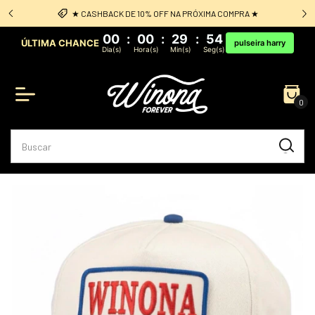
RA ★
Frete Grátis: acima de R$349 sul e sudeste
00
:
00
:
29
:
54
ÚLTIMA CHANCE
pulseira harry
Dia(s)
Hora(s)
Min(s)
Seg(s)
0