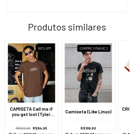
Produtos similares
50
%
OFF
COMPRE 3 PAGUE 2
CAMISETA Call me if
CROPP
Camiseta (Like Linus)
you get lost (Tyler,
the creator)
R$129,90
R$64,95
R$109,90
R$