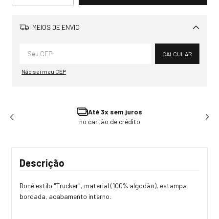
MEIOS DE ENVIO
Alterar CEP
CALCULAR
Não sei meu CEP
Ganhe 3% OFF
Pagando no Pix
Descrição
Boné estilo "Trucker", material (100% algodão), estampa
bordada, acabamento interno.